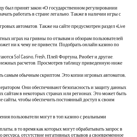
оду был принят закон «О государственном регулировании
ачать работать в стране легально. Также в наличии игры с
ровых автоматов. Также на сайте предусмотрен раздел «Live
тных играх на гривны по отзывам и обзорам пользователей
может ни к чему не привести. Подобрать онлайн казино по
тся Sol Casino, Fresh, Плей Фортуна, Риобет и другие.
денежных расчетов. Просмотрев таблицу приведенную ниже
ыть самым обычным скриптом. Это копии игровых автоматов,
ператором. Они обеспечивают безопасность и защиту данных
их сайтам в некоторых странах или регионах. Это может быть
е сайты, чтобы обеспечить постоянный доступ к своим
ения пользователи могут в топ казино с реальными
.
аты, в то время как которых могут обрабатывать запрос в
 ресурса, отсутствие негативных отзывов а своевременное