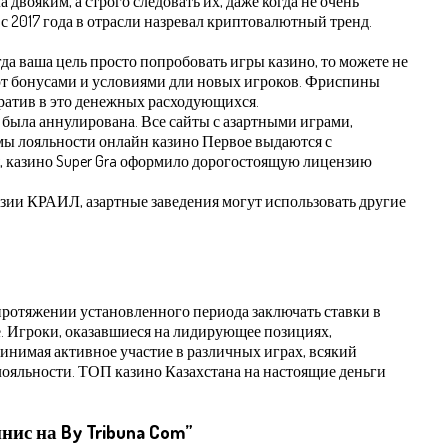
вояким, а строго следовать их, даже когда не очень
с 2017 года в отрасли назревал криптовалютный тренд.
а ваша цель просто попробовать игры казино, то можете не
ют бонусами и условиями дли новых игроков. Фриспины
отратив в это денежных расходующихся.
е была аннулирована. Все сайты с азартными играми,
мы лояльности онлайн казино Первое выдаются с
я, казино Super Gra оформило дорогостоящую лицензию
нзии КРАИЛ, азартные заведения могут использовать другие
протяжении установленного периода заключать ставки в
. Игроки, оказавшиеся на лидирующее позициях,
нимая активное участие в различных играх, всякий
яльности. ТОП казино Казахстана на настоящие деньги
ис на By Tribuna Com”