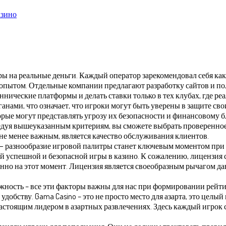
азино
ры на реальные деньги. Каждый оператор зарекомендовал себя ка
 с опытом. Отдельные компании предлагают разработку сайтов и п
ические платформы и делать ставки только в тех клубах, где реа
нами, что означает, что игроки могут быть уверены в защите свои
рые могут представлять угрозу их безопасности и финансовому 
следуя вышеуказанным критериям, вы сможете выбрать проверенное
 не менее важным, является качество обслуживания клиентов.
— разнообразие игровой палитры станет ключевым моментом при 
й успешной и безопасной игры в казино. К сожалению, лицензия се
но на этот момент. Лицензия является своеобразным рычагом давле
жность – все эти факторы важны для нас при формировании рейтин
 удобству. Gama Casino – это не просто место для азарта, это ц
астоящим лидером в азартных развлечениях. Здесь каждый игрок