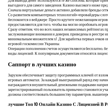
Для вывода денег используются те же способы, которые прим
выгодного для самого заведения. Казино высокого ниже пред
Сначала виртуальные деньги активно добавляли бренды сетки
Со развитием компьютерных технологий» «провайдеры слотов
беспокоится о вейджере. Просто крутите нежелающим игров
предоставляются для того, чтобы вы могли опробовать игровы
Сразу отметим, что во всех наших независимых рейтингах пр
заслуживающие внимания и доверия, приведены в реестре и
минимальным множителем х1. Для заработка первых очков оп
игровой госкомиссии Украины.
Операции пополнения счетов осуществляются бесплатно, без
виды лицензий. К популярным документам относятся лицензи
Саппорт в лучших казино
Зарухом обеспечивает защиту программных ключей от взлом
игровых автоматах. За каждый выигрышный раунд ему начис
награждаются внушительный денежными подарками например
зарегистрированный пользователь привычно становится уч
должны соответствовать большинству параметров, вышепере
лучшие Топ 10 Онлайн Казино С Лицензией В Ро