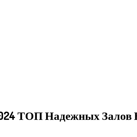
024 ТОП Надежных Залов 