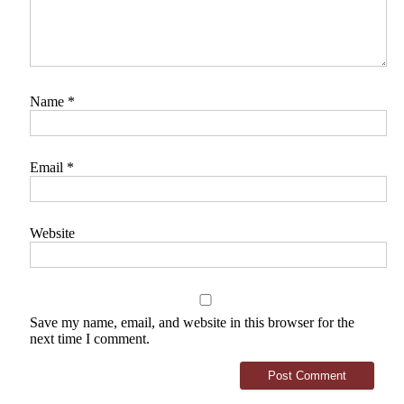
Name
*
Email
*
Website
Save my name, email, and website in this browser for the
next time I comment.