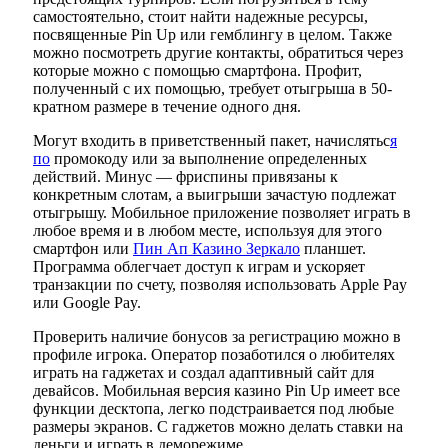
самостоятельно, стоит найти надежные ресурсы,
посвященные Pin Up или гемблингу в целом. Также
можно посмотреть другие контакты, обратиться через
которые можно с помощью смартфона. Профит,
полученный с их помощью, требует отыгрыша в 50-
кратном размере в течение одного дня.
Могут входить в приветственный пакет, начислятьс
я
по
промокоду или за выполнение определенных
действий. Минус — фриспины привязаны к
конкретным слотам, а выигрыши зачастую подлежат
отыгрышу. Мобильное приложение позволяет играть в
любое время и в любом месте, используя для этого
смартфон или
Пин Ап Казино Зеркало
планшет.
Программа облегчает доступ к играм и ускоряет
транзакции по счету, позволяя использовать Apple Pay
или Google Pay.
Проверить наличие бонусов за регистрацию можно в
профиле игрока. Оператор позаботился о любителях
играть на гаджетах и создал адаптивный сайт для
девайсов. Мобильная версия казино Pin Up имеет все
функции десктопа, легко подстраивается под любые
размеры экранов. С гаджетов можно делать ставки на
деньги и играть в деморежиме.