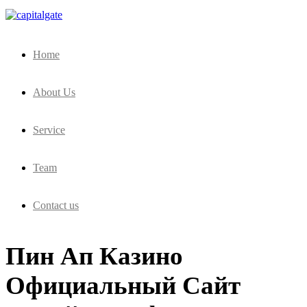
Capital Gate Company
Home
About Us
Service
Team
Contact us
Пин Ап Казино
Официальный Сайт