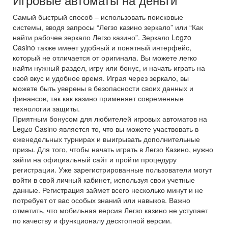
Самый быстрый способ – использовать поисковые
системы, вводя запросы “Легзо казино зеркало” или “Как
найти рабочее зеркало Легзо казино”. Зеркало Legzo
Casino также имеет удобный и понятный интерфейс,
который не отличается от оригинала. Вы можете легко
найти нужный раздел, игру или бонус, и начать играть на
свой вкус и удобное время. Играя через зеркало, вы
можете быть уверены в безопасности своих данных и
финансов, так как казино применяет современные
технологии защиты.
Приятным бонусом для любителей игровых автоматов на
Legzo Casino является то, что вы можете участвовать в
еженедельных турнирах и выигрывать дополнительные
призы. Для того, чтобы начать играть в Легзо Казино, нужно
зайти на официальный сайт и пройти процедуру
регистрации. Уже зарегистрированные пользователи могут
войти в свой личный кабинет, используя свои учетные
данные. Регистрация займет всего несколько минут и не
потребует от вас особых знаний или навыков. Важно
отметить, что мобильная версия Легзо казино не уступает
по качеству и функционалу десктопной версии.