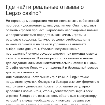
Где найти реальные отзывы о
Legzo casino?
На странице мероприятия можно отслеживать собственный
прогресс и достижения других участников. Они позволяют
освоить игровой процесс, наработать необходимые навыки
и попрактиковаться перед тем, как начать играть на
реальные средства. Количество денег отображается в
личном кабинете и на панели управления автомата,
выбранного для игры. Увеличение/уменьшение
поставленной суммы осуществляется при помощи клавиш
«+/-» или ползунка. В некоторых слотах имеются кнопки
для создания минимальной/максимальной ставки в 1 клик.
Онлайн казино Легзо ─ это надежный и безопасный ресурс
для игры в автоматы.
Для любителей настольных игр в казино, Legzo также
предлагает рулетки, блэкджек и баккара в живом формате с
настоящими дилерами. Кроме того, казино регулярно
добавляет новые игры, чтобы удовлетворить вкусы всех
игроков. Всегда есть возможность обратиться к регулятору,
который в случае необходимости поможет решить все
технические вопросы и конфликты. Как и любой онлайн-