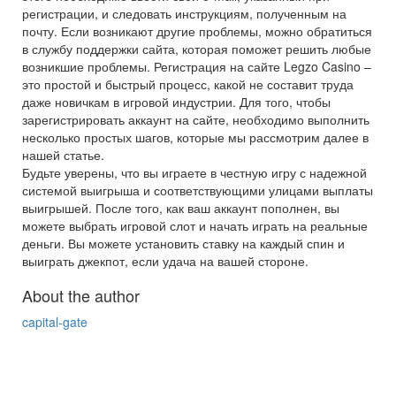
регистрации, и следовать инструкциям, полученным на
почту. Если возникают другие проблемы, можно обратиться
в службу поддержки сайта, которая поможет решить любые
возникшие проблемы. Регистрация на сайте Legzo Casino –
это простой и быстрый процесс, какой не составит труда
даже новичкам в игровой индустрии. Для того, чтобы
зарегистрировать аккаунт на сайте, необходимо выполнить
несколько простых шагов, которые мы рассмотрим далее в
нашей статье.
Будьте уверены, что вы играете в честную игру с надежной
системой выигрыша и соответствующими улицами выплаты
выигрышей. После того, как ваш аккаунт пополнен, вы
можете выбрать игровой слот и начать играть на реальные
деньги. Вы можете установить ставку на каждый спин и
выиграть джекпот, если удача на вашей стороне.
About the author
capital-gate