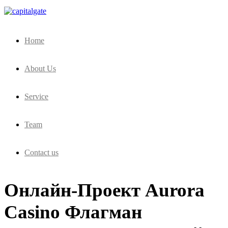
Capital Gate Company
Home
About Us
Service
Team
Contact us
Онлайн-Проект Aurora
Casino Флагман