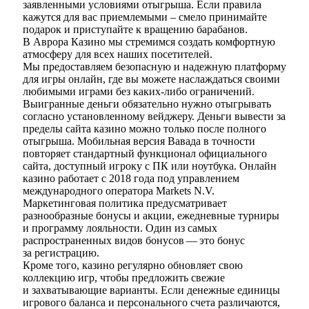
заявленными условиями отыгрыша. Если правила
кажутся для вас приемлемыми – смело принимайте
подарок и приступайте к вращению барабанов.
В Аврора Казино мы стремимся создать комфортную
атмосферу для всех наших посетителей.
Мы предоставляем безопасную и надежную платформу
для игры онлайн, где вы можете наслаждаться своими
любимыми играми без каких-либо ограничений.
Выигранные деньги обязательно нужно отыгрывать
согласно установленному вейджеру. Деньги вывести за
пределы сайта казино можно только после полного
отыгрыша. Мобильная версия Вавада в точности
повторяет стандартный функционал официального
сайта, доступный игроку с ПК или ноутбука. Онлайн
казино работает с 2018 года под управлением
международного оператора Markets N.V.
Маркетинговая политика предусматривает
разнообразные бонусы и акции, ежедневные турниры
и программу лояльности. Один из самых
распространенных видов бонусов — это бонус
за регистрацию.
Кроме того, казино регулярно обновляет свою
коллекцию игр, чтобы предложить свежие
и захватывающие варианты. Если денежные единицы
игрового баланса и персонального счета различаются,