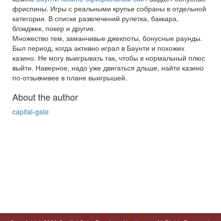
фриспины. Игры с реальными крупье собраны в отдельной
категории. В списке развлечений рулетка, баккара,
блэкджек, покер и другие.
Множество тем, заманчивые джекпоты, бонусные раунды.
Был период, когда активно играл в Баунти и похожих
казино. Не могу выигрывать так, чтобы в нормальный плюс
выйти. Наверное, надо уже двигаться дльше, найти казино
по-отзывчивее в плане выигрышей.
About the author
capital-gate