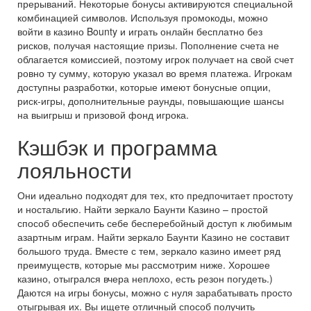
прерываний. Некоторые бонусы активируются специальной
комбинацией символов. Используя промокоды, можно
войти в казино Bounty и играть онлайн бесплатно без
рисков, получая настоящие призы. Пополнение счета не
облагается комиссией, поэтому игрок получает на свой счет
ровно ту сумму, которую указал во время платежа. Игрокам
доступны разработки, которые имеют бонусные опции,
риск-игры, дополнительные раунды, повышающие шансы
на выигрыш и призовой фонд игрока.
Кэшбэк и программа
лояльности
Они идеально подходят для тех, кто предпочитает простоту
и ностальгию. Найти зеркало Баунти Казино – простой
способ обеспечить себе бесперебойный доступ к любимым
азартным играм. Найти зеркало Баунти Казино не составит
большого труда. Вместе с тем, зеркало казино имеет ряд
преимуществ, которые мы рассмотрим ниже. Хорошее
казино, отыгрался вчера неплохо, есть резон погудеть.)
Даются на игры бонусы, можно с нуля зарабатывать просто
отыгрывая их. Вы ищете отличный способ получить