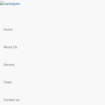
Capital Gate Company
Онлайн Казино Bounty:
Основные Правила
Вывода Средств
Home
About Us
Posted on
March 11, 2024
by
capital-gate
Category:
uncategorized
,
uncategorized
,
uncategorized
,
uncategorized
,
uncategorized
,
uncategorized
,
uncategorized
,
uncategorized
,
uncategorized
,
uncategorized
,
Uncategorized
,
Service
uncategorized
,
uncategorized
,
uncategorized
,
uncategorized
,
uncategorized
,
uncategorized
,
uncategorized
,
uncategorized
,
uncategorized
,
uncategorized
,
uncategorized
,
uncategorized
,
uncategorized
,
uncategorized
,
uncategorized
,
uncategorized
,
Team
uncategorized
Tagged
Баунти Казино официальный сайт
Contact us