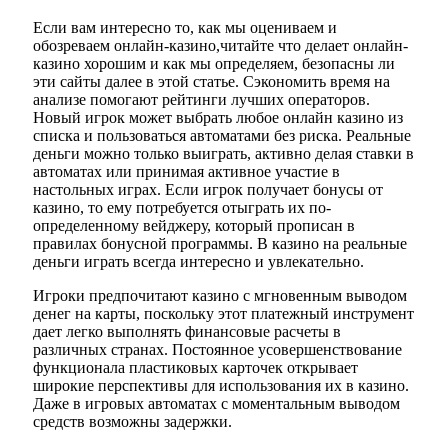
Если вам интересно то, как мы оцениваем и
обозреваем онлайн-казино,читайте что делает онлайн-
казино хорошим и как мы определяем, безопасны ли
эти сайты далее в этой статье. Сэкономить время на
анализе помогают рейтинги лучших операторов.
Новый игрок может выбрать любое онлайн казино из
списка и пользоваться автоматами без риска. Реальные
деньги можно только выиграть, активно делая ставки в
автоматах или принимая активное участие в
настольных играх. Если игрок получает бонусы от
казино, то ему потребуется отыграть их по-
определенному вейджеру, который прописан в
правилах бонусной программы. В казино на реальные
деньги играть всегда интересно и увлекательно.
Игроки предпочитают казино с мгновенным выводом
денег на карты, поскольку этот платежный инструмент
дает легко выполнять финансовые расчеты в
различных странах. Постоянное усовершенствование
функционала пластиковых карточек открывает
широкие перспективы для использования их в казино.
Даже в игровых автоматах с моментальным выводом
средств возможны задержки.