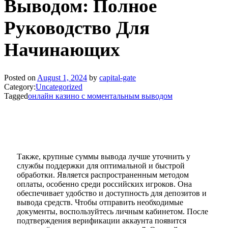
Выводом: Полное
Руководство Для
Начинающих
Posted on
August 1, 2024
by
capital-gate
Category:
Uncategorized
Tagged
онлайн казино с моментальным выводом
Также, крупные суммы вывода лучше уточнить у
службы поддержки для оптимальной и быстрой
обработки. Является распространенным методом
оплаты, особенно среди российских игроков. Она
обеспечивает удобство и доступность для депозитов и
вывода средств. Чтобы отправить необходимые
документы, воспользуйтесь личным кабинетом. После
подтверждения верификации аккаунта появится