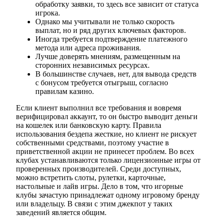
обработку заявки, то здесь все зависит от статуса
игрока.
Однако мы учитывали не только скорость
выплат, но и ряд других ключевых факторов.
Иногда требуется подтверждение платежного
метода или адреса проживания.
Лучше доверять мнениям, размещенным на
сторонних независимых ресурсах.
В большинстве случаев, нет, для вывода средств
с бонусом требуется отыгрыш, согласно
правилам казино.
Если клиент выполнил все требования и вовремя
верифицировал аккаунт, то он быстро выводит деньги
на кошелек или банковскую карту. Правила
использования бездепа жесткие, но клиент не рискует
собственными средствами, поэтому участие в
приветственной акции не принесет проблем. Во всех
клубах устанавливаются только лицензионные игры от
проверенных производителей. Среди доступных,
можно встретить слоты, рулетки, карточные,
настольные и лайв игры. Дело в том, что игорные
клубы зачастую принадлежат одному игровому бренду
или владельцу. В связи с этим джекпот у таких
заведений является общим.