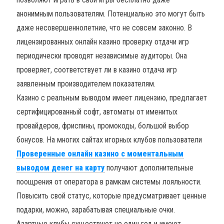
анонимным пользователям. Потенциально это могут быть
даже несовершеннолетние, что не совсем законно. В
лицензированных онлайн казино проверку отдачи игр
периодически проводят независимые аудиторы. Она
проверяет, соответствует ли в казино отдача игр
заявленным производителем показателям.
Казино с реальным выводом имеет лицензию, предлагает
сертифицированный софт, автоматы от именитых
провайдеров, фриспины, промокоды, большой выбор
бонусов. На многих сайтах игорных клубов пользователи
Проверенные онлайн казино с моментальным
выводом денег на карту
получают дополнительные
поощрения от оператора в рамкам системы лояльности.
Повысить свой статус, которые предусматривает ценные
подарки, можно, зарабатывая специальные очки.
Азартные клубы существуют не один год и имеют