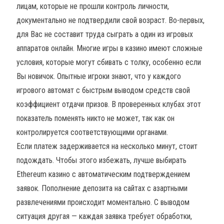
лицам, которые не прошли контроль личности,
документально не подтвердили свой возраст. Во-первых,
для Вас не составит труда сыграть а один из игровых
аппаратов онлайн. Многие игры в казино имеют сложные
условия, которые могут сбивать с толку, особенно если
Вы новичок. Опытные игроки знают, что у каждого
игрового автомат с быстрым выводом средств свой
коэффициент отдачи призов. В проверенных клубах этот
показатель поменять никто не может, так как он
контролируется соответствующими органами.
Если платеж задерживается на несколько минут, стоит
подождать. Чтобы этого избежать, лучше выбирать
Ethereum казино с автоматическим подтверждением
заявок. Пополнение депозита на сайтах с азартными
развлечениями происходит моментально. С выводом
ситуация другая — каждая заявка требует обработки,