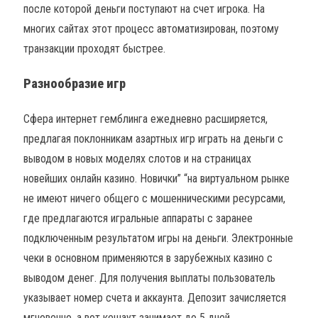
после которой деньги поступают на счет игрока. На
многих сайтах этот процесс автоматизирован, поэтому
транзакции проходят быстрее.
Разнообразие игр
Сфера интернет гемблинга ежедневно расширяется,
предлагая поклонникам азартных игр играть на деньги с
выводом в новых моделях слотов и на страницах
новейших онлайн казино. Новички” “на виртуальном рынке
не имеют ничего общего с мошенническими ресурсами,
где предлагаются игральные аппараты с заранее
подключенным результатом игры на деньги. Электронные
чеки в основном применяются в зарубежных казино с
выводом денег. Для получения выплаты пользователь
указывает номер счета и аккаунта. Депозит зачисляется
мгновенно, а вот кешаут занимает до 5 дней.