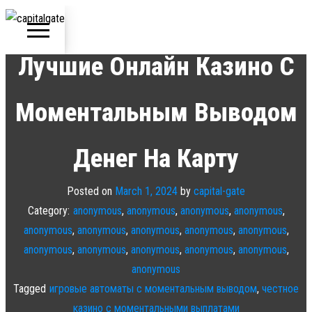
Capital Gate
Company
Лучшие Онлайн Казино С
Моментальным Выводом
Us
e
Денег На Карту
Posted on
March 1, 2024
by
capital-gate
t
Category:
anonymous
,
anonymous
,
anonymous
,
anonymous
,
anonymous
,
anonymous
,
anonymous
,
anonymous
,
anonymous
,
anonymous
,
anonymous
,
anonymous
,
anonymous
,
anonymous
,
anonymous
Tagged
игровые автоматы с моментальным выводом
,
честное
казино с моментальными выплатами