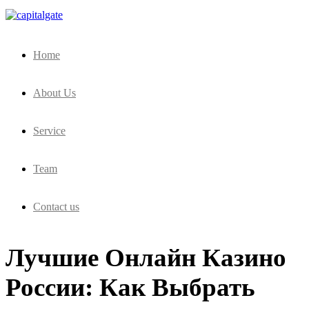
Capital Gate Company
Home
About Us
Service
Team
Contact us
Лучшие Онлайн Казино
России: Как Выбрать