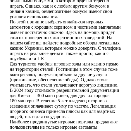
обильными бонусами, в котором будет интересно
играть. Однако, как и с любым другим бонусом в
онлайн казино, бездепозитные бонусы имеют свои
условия использования.
По этой причине выбрать онлайн-зал игровых
автоматов с хорошим сервисом и честными выплатами
бывает достаточно сложно. Здесь на помощь придет
список проверенных лицензионных заведений. На
нашем сайте вы найдете подробные обзоры легальных
казино Украины, которым можно доверять. С телефона
играть на реальные деньги также просто, как и с
ноутбука или ПК.
Для туристов удобны игровые залы или казино прямо
на территории отелей. Гостиницы в этом случае тоже
выигрывают, получая прибыль за другие услуги
(проживание, обеспечение обеды). Однако стоит
учитывать, что отели уплачивают дорогую лицензию.
В 2024 году стоимость разрешительной документации
для Киева — 360 млн гривен, для других городов —
180 млн грн. В течение 5 лет владелец игорного
заведения оплачивает сумму по частям. Легализация
игорного бизнеса принесла плюсы как для азартных
людей, так и для государства.
Наиболее продвинутые игровые порталы предлагают
пользователям не только игровые автоматы,