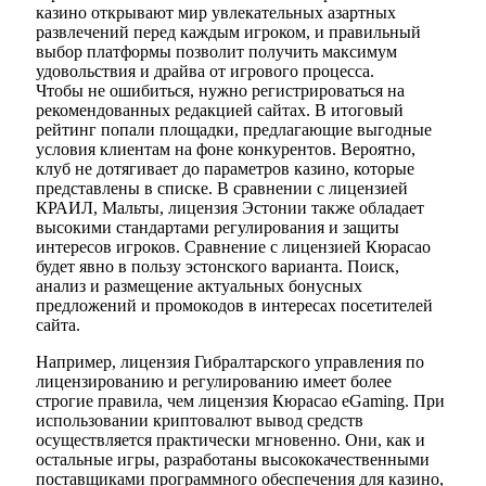
казино открывают мир увлекательных азартных
развлечений перед каждым игроком, и правильный
выбор платформы позволит получить максимум
удовольствия и драйва от игрового процесса.
Чтобы не ошибиться, нужно регистрироваться на
рекомендованных редакцией сайтах. В итоговый
рейтинг попали площадки, предлагающие выгодные
условия клиентам на фоне конкурентов. Вероятно,
клуб не дотягивает до параметров казино, которые
представлены в списке. В сравнении с лицензией
КРАИЛ, Мальты, лицензия Эстонии также обладает
высокими стандартами регулирования и защиты
интересов игроков. Сравнение с лицензией Кюрасао
будет явно в пользу эстонского варианта. Поиск,
анализ и размещение актуальных бонусных
предложений и промокодов в интересах посетителей
сайта.
Например, лицензия Гибралтарского управления по
лицензированию и регулированию имеет более
строгие правила, чем лицензия Кюрасао eGaming. При
использовании криптовалют вывод средств
осуществляется практически мгновенно. Они, как и
остальные игры, разработаны высококачественными
поставщиками программного обеспечения для казино,