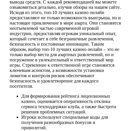
вывода средств. С каждой рекомендацией вы можете
ознакомиться детально, изучив обзоры на нашем сайте.
Исходя из этого, топ-10 лучших казино онлайн
предоставляют не только возможность выигрыша, но и
настоящее приключение в мире азарта. Они становятся
неотъемлемой частью современной игровой
индустрии, предоставляя игрокам уникальный опыт,
который сочетает в себе безграничные развлечения,
безопасность и постоянные инновации. Таким
образом, выбор топ-10 лучших казино онлайн – это не
только выбор места для азартных развлечений, но и
погружение в увлекательный и ответственный мир
игры. Стремление к ответственной игре становится
ключевым аспектом, а возможности установки
лимитов и контроля рисков обеспечивают
безопасность и удовлетворение для каждого
посетителя.
Для формирования рейтинга лицензионных
казино, оценивается оперативность отклика
сервиса техподдержки клуба, а также быстрота
решения проблемных ситуаций.
Игроки используют специальные коды для
получения разнообразных бонусов и
привилегий.