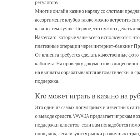
регулятору.
Многие онлайн казино наряду со слотами предлаг
ассортименте клубов также можно встретить сим
казино, тем лучше. Первое, что нужно сделать дл
Mastercard, которые чаще всего используются, ч
платежные операции через интернет-банкинг Пр
От клиента требуется сделать качественные фото
кабинета. На проверку документов в лицензионн
на выплаты обрабатываются автоматически, и ср
поддержка.
Кто может играть в казино на ру
Это один из самых популярных и известных сайто
о выводе средств, VAVADA предлагает игрокам во
поддержки клиентов, если вам понадобится пом
площадок, легализуются рынки различных стран,