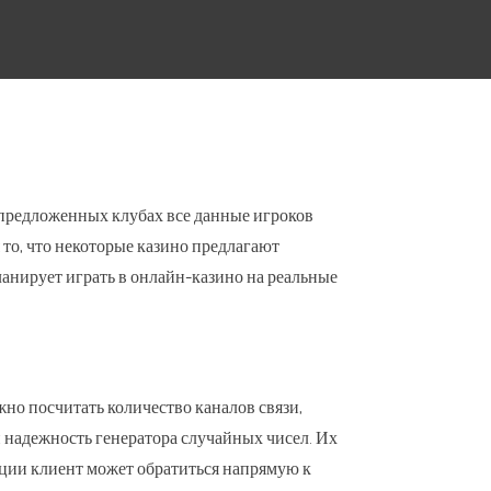
В предложенных клубах все данные игроков
то, что некоторые казино предлагают
ланирует играть в онлайн-казино на реальные
но посчитать количество каналов связи,
 надежность генератора случайных чисел. Их
ции клиент может обратиться напрямую к