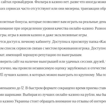
айтах провайдеров. Фильтра в казино нет, разве что иногда можн
ких сервисах часто отсутствуют или они мизерны, транзакции об
озитные бонусы, которые позволяют вам играть на реальные деньг
имание при определении уровня качества онлайн-казино. Разнооб
гры, игры в живом казино и даже эксклюзивные игры.
ся доступ к личному кабинету. Доступна к просмотру папка «Кас
м список сервисов связан с местом проживания игрока. Доступн
омат, имеющий хорошую репутацию по выигрышам.
роверить сайт на наличие выигрышей или удачных сессиях друзей,
огично, мы провели независимую оценку зарубежных и отечестве
 10 лучших казино, в которых можно выиграть по крупному. Мы п
еньшено до 12. В быстром формате сокращено время приема ставок
ими шариками. Выбирая из лучших онлайн-казино на рубли, мы б
го казино Украины стоит обращать внимание на отзывы об инте