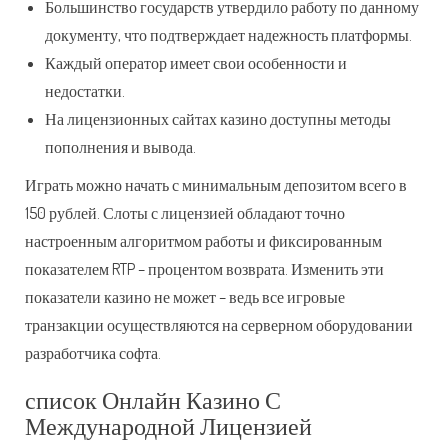
Большинство государств утвердило работу по данному
документу, что подтверждает надежность платформы.
Каждый оператор имеет свои особенности и
недостатки.
На лицензионных сайтах казино доступны методы
пополнения и вывода.
Играть можно начать с минимальным депозитом всего в
150 рублей. Слоты с лицензией обладают точно
настроенным алгоритмом работы и фиксированным
показателем RTP – процентом возврата. Изменить эти
показатели казино не может – ведь все игровые
транзакции осуществляются на серверном оборудовании
разработчика софта.
список Онлайн Казино С
Международной Лицензией