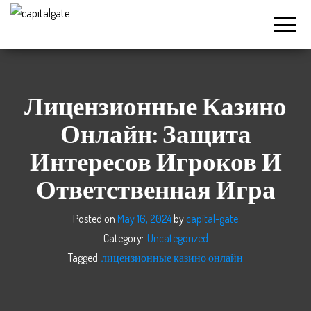
Capital
Gate
Company
Лицензионные Казино
Онлайн: Защита
Интересов Игроков И
Ответственная Игра
Posted on
May 16, 2024
by
capital-gate
Category:
Uncategorized
Tagged
лицензионные казино онлайн