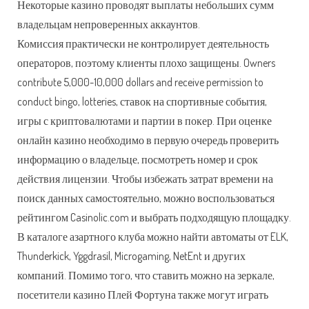
Некоторые казино проводят выплаты небольших сумм
владельцам непроверенных аккаунтов.
Комиссия практически не контролирует деятельность
операторов, поэтому клиенты плохо защищены. Owners
contribute 5,000-10,000 dollars and receive permission to
conduct bingo, lotteries, ставок на спортивные события,
игры с криптовалютами и партии в покер. При оценке
онлайн казино необходимо в первую очередь проверить
информацию о владельце, посмотреть номер и срок
действия лицензии. Чтобы избежать затрат времени на
поиск данных самостоятельно, можно воспользоваться
рейтингом Casinolic.com и выбрать подходящую площадку.
В каталоге азартного клуба можно найти автоматы от ELK,
Thunderkick, Yggdrasil, Microgaming, NetEnt и других
компаний. Помимо того, что ставить можно на зеркале,
посетители казино Плей Фортуна также могут играть