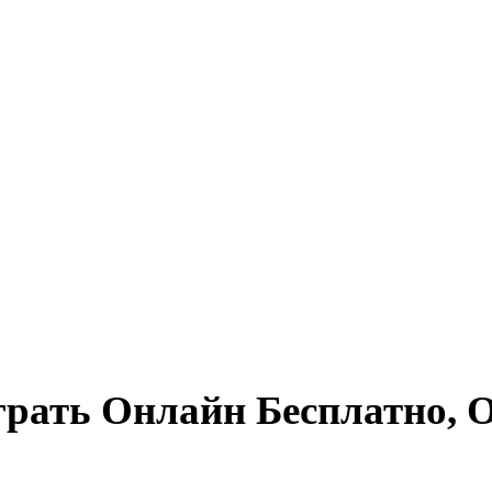
грать Онлайн Бесплатно, 