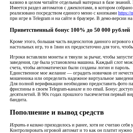
казино в целом читайте отдельный материал в базе знаний.
Имеется раздел автоматов с джекпотами, в котором собран
реализовано посредством единого меню с кнопками
https:/
при игре в Telegram и на сайте в браузере. В демо-версии 
Приветственный бонус 100% до 50 000 рублей
Кроме этого, большая часть видеослотов данного игровог
настольных игр, то в 1вин их предостаточно для того, что
Игроки вставляли монеты и тянули за рычаг, чтобы запус
заведения, где была установлена машина. Каждый слот можн
счета, чтобы автоматически были созданы логин и пароль.
Единственное мое желание — оградить новичков от нечест
мошенника или определить надежное виртуальное заведени
Для полной верификации необходимо предоставить фото па
фриспины в своем Telegram-канале и по email. Бонус досту
десятилетий. В 90х годах прошлого тысячелетия первый ви
бандита.
Пополнение и вывод средств
Играть в казино
приходилось и ранее, хотя не считаю себя
Контролировать игровой автомат и то как он платит нужно 