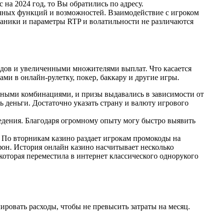
на 2024 год, то Вы обратились по адресу.
личных функций и возможностей. Взаимодействие с игроком
аники и параметры RTP и волатильности не различаются
ндов и увеличенными множителями выплат. Что касается
ми в онлайн-рулетку, покер, баккару и другие игры.
рными комбинациями, и призы выдавались в зависимости от
ь деньги. Достаточно указать страну и валюту игрового
едения. Благодаря огромному опыту могу быстро выявить
 По вторникам казино раздает игрокам промокоды на
ефон. История онлайн казино насчитывает несколько
которая переместила в интернет классического однорукого
ировать расходы, чтобы не превысить затраты на месяц.