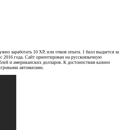
но заработать 10 ХР, или очков опыта. 1 балл выдается за
 с 2016 года. Сайт ориентирован на русскоязычную
блей и американских долларов. К достоинствам казино
игровыми автоматами.