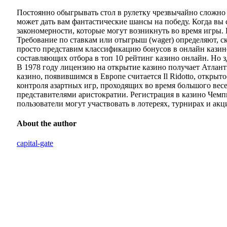
Постоянно обыгрывать стол в рулетку чрезвычайно сложно 
может дать вам фантастические шансы на победу. Когда вы 
закономерности, которые могут возникнуть во время игры. 
Требование по ставкам или отыгрыш (wager) определяют, с
просто представим классификацию бонусов в онлайн казино
составляющих отбора в топ 10 рейтинг казино онлайн. Но 
В 1978 году лицензию на открытие казино получает Атлан
казино, появившимся в Европе считается Il Ridotto, откры
контроля азартных игр, проходящих во время большого весен
представителями аристократии. Регистрация в казино Чемп
пользователи могут участвовать в лотереях, турнирах и ак
About the author
capital-gate