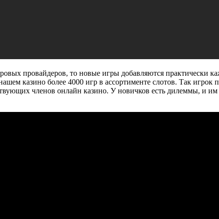
гровых провайдеров, то новые игры добавляются практически ка
нашем казино более 4000 игр в ассортименте слотов. Так игрок 
твующих членов онлайн казино. У новичков есть дилеммы, и им