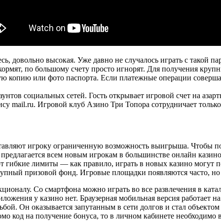
есь, довольно высокая. Уже давно не случалось играть с такой 
 кормят, по большому счету просто игнорят. Для получения кру
ю копию или фото паспорта. Если платежные операции совершал
аунтов социальных сетей. Гость открывает игровой счет на азар
су mail.ru. Игровой клуб Азино Три Топора сотрудничает тольк
ставляют игроку ограниченную возможность выигрыша. Чтобы п
 предлагается всем новым игрокам в большинстве онлайн кази
 гибкие лимиты — как правило, играть в новых казино могут п
рупный призовой фонд. Игровые площадки появляются часто, но
ционалу. Со смартфона можно играть во все развлечения в катал
иложения у казино нет. Браузерная мобильная версия работает н
ьбой. Он оказывается запутанным в сети долгов и стал объектом
мо код на получение бонуса, то в личном кабинете необходимо 