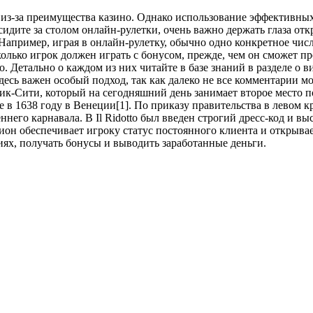
из-за преимущества казино. Однако использование эффективных
сидите за столом онлайн-рулетки, очень важно держать глаза о
Например, играя в онлайн-рулетку, обычно одно конкретное числ
колько игрок должен играть с бонусом, прежде, чем он сможет п
. Детально о каждом из них читайте в базе знаний в разделе о
здесь важен особый подход, так как далеко не все комментарии
тик-Сити, который на сегодняшний день занимает второе место 
тое в 1638 году в Венеции[1]. По приказу правительства в лево
него карнавала. В Il Ridotto был введен строгий дресс-код и вы
ион обеспечивает игроку статус постоянного клиента и открыва
циях, получать бонусы и выводить заработанные деньги.