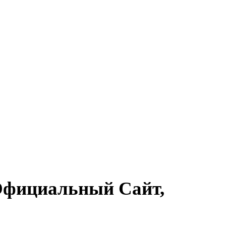
Официальный Сайт,