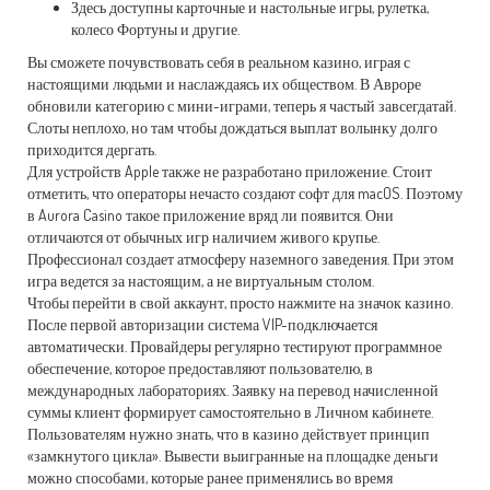
Здесь доступны карточные и настольные игры, рулетка,
колесо Фортуны и другие.
Вы сможете почувствовать себя в реальном казино, играя с
настоящими людьми и наслаждаясь их обществом. В Авроре
обновили категорию с мини-играми, теперь я частый завсегдатай.
Слоты неплохо, но там чтобы дождаться выплат волынку долго
приходится дергать.
Для устройств Apple также не разработано приложение. Стоит
отметить, что операторы нечасто создают софт для macOS. Поэтому
в Aurora Casino такое приложение вряд ли появится. Они
отличаются от обычных игр наличием живого крупье.
Профессионал создает атмосферу наземного заведения. При этом
игра ведется за настоящим, а не виртуальным столом.
Чтобы перейти в свой аккаунт, просто нажмите на значок казино.
После первой авторизации система VIP-подключается
автоматически. Провайдеры регулярно тестируют программное
обеспечение, которое предоставляют пользователю, в
международных лабораториях. Заявку на перевод начисленной
суммы клиент формирует самостоятельно в Личном кабинете.
Пользователям нужно знать, что в казино действует принцип
«замкнутого цикла». Вывести выигранные на площадке деньги
можно способами, которые ранее применялись во время