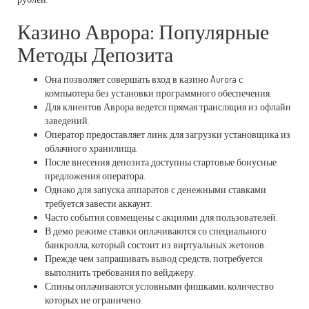
Казино Аврора: Популярные
Методы Депозита
Она позволяет совершать вход в казино Aurora с
компьютера без установки программного обеспечения.
Для клиентов Аврора ведется прямая трансляция из офлайн
заведений.
Оператор предоставляет линк для загрузки установщика из
облачного хранилища.
После внесения депозита доступны стартовые бонусные
предложения оператора.
Однако для запуска аппаратов с денежными ставками
требуется завести аккаунт.
Часто события совмещены с акциями для пользователей.
В демо режиме ставки оплачиваются со специального
банкролла, который состоит из виртуальных жетонов.
Прежде чем запрашивать вывод средств, потребуется
выполнить требования по вейджеру.
Спины оплачиваются условными фишками, количество
которых не ограничено.