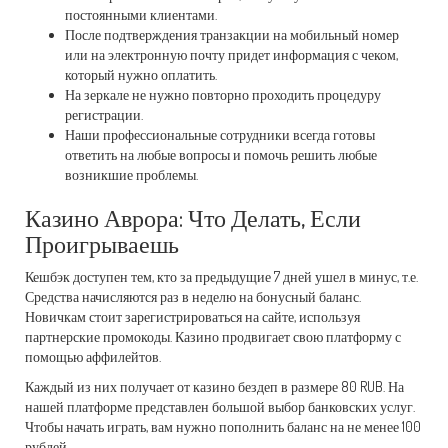
постоянными клиентами.
После подтверждения транзакции на мобильный номер
или на электронную почту придет информация с чеком,
который нужно оплатить.
На зеркале не нужно повторно проходить процедуру
регистрации.
Наши профессиональные сотрудники всегда готовы
ответить на любые вопросы и помочь решить любые
возникшие проблемы.
Казино Аврора: Что Делать, Если
Проигрываешь
Кешбэк доступен тем, кто за предыдущие 7 дней ушел в минус, т.е.
Средства начисляются раз в неделю на бонусный баланс.
Новичкам стоит зарегистрироваться на сайте, используя
партнерские промокоды. Казино продвигает свою платформу с
помощью аффилейтов.
Каждый из них получает от казино бездеп в размере 80 RUB. На
нашей платформе представлен большой выбор банковских услуг.
Чтобы начать играть, вам нужно пополнить баланс на не менее 100
рублей.