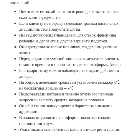
пополнений.
Почти во всех онлайн казино игроки должны отправить
скан-копии документов.
Если клиенту не подходят сложные правила настольных
дисциплин, стоит запустить слоты.
Им выдаются бесплатные деньги для ставок, фриспины,
релоады на депозиты и другие варианты подарков.
Они доступны не только новичкам, создавшим учетные
записи.
Перед созданием учетной записи рекомендуется уделить
немного времени и прочитать правила платформы Аврора.
Благодаря этому можно наблюдать за каждым действием
дилера.
На бонус к денежным средствам установлен вейджер х45,
на бесплатные вращения — х40.
Пользователям, которые в течение отчетного периода
запросили выплату средств, возврат не положен.
Онлайн казино конкурируют и борются за внимание
аудитории.
В планах по развитию платформы значится создание
полноценного рума.
Участниками становятся все клиенты после регистрации.