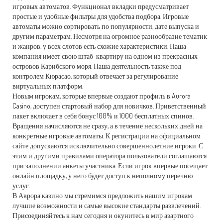
игровых автоматов. Функционал вкладки предусматривает
простые и удобные фильтры для удобства подбора. Игровые
автоматы можно сортировать по популярности, дате выпуска и
другим параметрам. Несмотря на огромное разнообразие тематик
и жанров, у всех слотов есть схожие характеристики. Наша
компания имеет свою штаб-квартиру на одном из прекрасных
островов Карибского моря. Наша деятельность также под
контролем Кюрасао, который отвечает за регулирование
виртуальных платформ.
Новым игрокам, которые впервые создают профиль в Aurora
Casino, доступен стартовый набор для новичков. Приветственный
пакет включает в себя бонус 100% и 1000 бесплатных спинов.
Вращения начисляются не сразу, а в течение нескольких дней на
конкретные игровые автоматы. К регистрации на официальном
сайте допускаются исключительно совершеннолетние игроки. С
этим и другими правилами оператора пользователи соглашаются
при заполнении анкеты участника. Если игрок впервые посещает
онлайн площадку, у него будет доступ к неполному перечню
услуг.
В Аврора казино мы стремимся предложить нашим игрокам
лучшие возможности и самые высокие стандарты развлечений.
Присоединяйтесь к нам сегодня и окунитесь в мир азартного