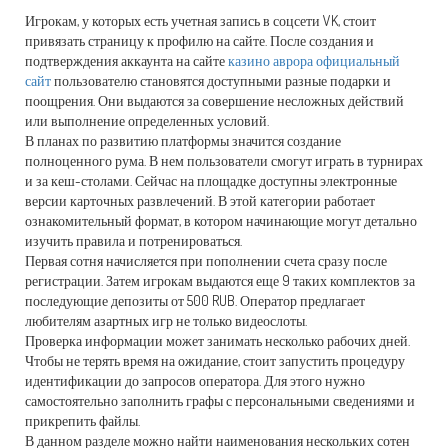
Игрокам, у которых есть учетная запись в соцсети VK, стоит
привязать страницу к профилю на сайте. После создания и
подтверждения аккаунта на сайте
казино аврора официальный
сайт
пользователю становятся доступными разные подарки и
поощрения. Они выдаются за совершение несложных действий
или выполнение определенных условий.
В планах по развитию платформы значится создание
полноценного рума. В нем пользователи смогут играть в турнирах
и за кеш-столами. Сейчас на площадке доступны электронные
версии карточных развлечений. В этой категории работает
ознакомительный формат, в котором начинающие могут детально
изучить правила и потренироваться.
Первая сотня начисляется при пополнении счета сразу после
регистрации. Затем игрокам выдаются еще 9 таких комплектов за
последующие депозиты от 500 RUB. Оператор предлагает
любителям азартных игр не только видеослоты.
Проверка информации может занимать несколько рабочих дней.
Чтобы не терять время на ожидание, стоит запустить процедуру
идентификации до запросов оператора. Для этого нужно
самостоятельно заполнить графы с персональными сведениями и
прикрепить файлы.
В данном разделе можно найти наименования нескольких сотен