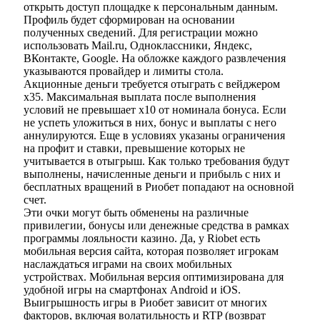
открыть доступ площадке к персональным данным.
Профиль будет сформирован на основании
полученных сведений. Для регистрации можно
использовать Mail.ru, Одноклассники, Яндекс,
ВКонтакте, Google. На обложке каждого развлечения
указываются провайдер и лимиты стола.
Акционные деньги требуется отыграть с вейджером
х35. Максимальная выплата после выполнения
условий не превышает х10 от номинала бонуса. Если
не успеть уложиться в них, бонус и выплаты с него
аннулируются. Еще в условиях указаны ограничения
на профит и ставки, превышение которых не
учитывается в отыгрыш. Как только требования будут
выполнены, начисленные деньги и прибыль с них и
бесплатных вращений в Риобет попадают на основной
счет.
Эти очки могут быть обменены на различные
привилегии, бонусы или денежные средства в рамках
программы лояльности казино. Да, у Riobet есть
мобильная версия сайта, которая позволяет игрокам
наслаждаться играми на своих мобильных
устройствах. Мобильная версия оптимизирована для
удобной игры на смартфонах Android и iOS.
Выигрышность игры в Риобет зависит от многих
факторов, включая волатильность и RTP (возврат