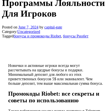
Программы Лояльности
Для Игроков
Posted on
June 7, 2024
by
capital-gate
Category:
Uncategorized
Tagged
бонусы и промокоды Riobet
,
бонусы Риобет
Новички и активные игроки всегда могут
рассчитывать на щедрые бонусы и подарки.
Минимальный депозит для любого из этих
приветственных бонусов 5$ или эквивалент. Чем
больше депозит, тем выше максимальная сумма бонуса.
Промокоды Riobet: все секреты и
советы по использованию
Также работающая ссылка всегда доступна в Telegram-