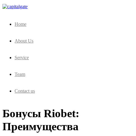
Capital Gate Company
Home
About Us
Service
Team
Contact us
Бонусы Riobet:
Преимущества