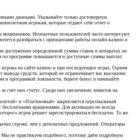
личными данными. Указывайте только достоверную
еннолетним игрокам, которые отдают себе отчет о
 на мошенников. Неопытных пользователей часто интересуют
хочется разобраться с принципами работы онлайн-казино и
ри достижении определенной суммы ставок в аппаратах он
ием по программе повышаются и доступные суммы выплат.
 игрока на сайте казино и при последующих играх. Одним
т вывода средств, который не ограничивает вас высокими
ом и программой лояльности, берите бонус и начинайте
а счет них статус. Среди них увеличение лимитов на
«Золотой» и «Платиновый» закрепляется персональный
с бесплатными вращениями. Для активации не всегда
которого игрок решает зарегистрироваться бесплатно. То же
обычно строже, чем у депозитных предложений. Операторы
. Мы не практикуем подобного, поэтому даём подробную