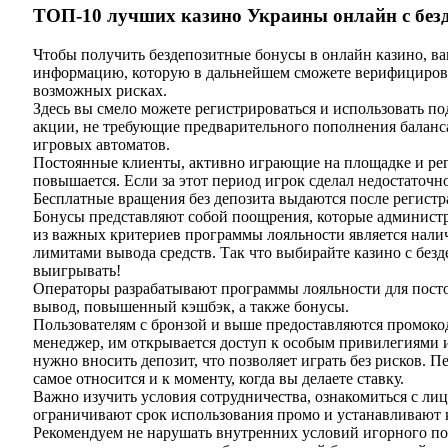
ТОП-10 лучших казино Украины онлайн с без
Чтобы получить бездепозитные бонусы в онлайн казино, ва
информацию, которую в дальнейшем сможете верифицироват
возможных рисках.
Здесь вы смело можете регистрироваться и использовать п
акции, не требующие предварительного пополнения баланса
игровых автоматов.
Постоянные клиенты, активно играющие на площадке и рег
повышается. Если за этот период игрок сделал недостаточ
Бесплатные вращения без депозита выдаются после регистр
Бонусы представляют собой поощрения, которые администр
из важных критериев программы лояльности является налич
лимитами вывода средств. Так что выбирайте казино с безд
выигрывать!
Операторы разрабатывают программы лояльности для посто
вывод, повышенный кэшбэк, а также бонусы.
Пользователям с бронзой и выше предоставляются промоко
менеджер, им открывается доступ к особым привилегиями 
нужно вносить депозит, что позволяет играть без рисков. П
самое относится и к моменту, когда вы делаете ставку.
Важно изучить условия сотрудничества, ознакомиться с ли
ограничивают срок использования промо и устанавливают к
Рекомендуем не нарушать внутренних условий игорного по