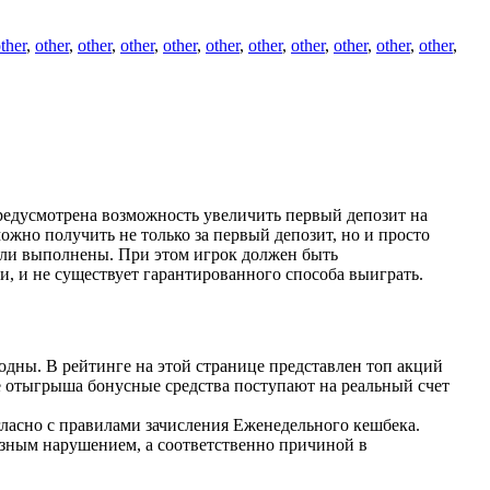
ther
,
other
,
other
,
other
,
other
,
other
,
other
,
other
,
other
,
other
,
other
,
редусмотрена возможность увеличить первый депозит на
жно получить не только за первый депозит, но и просто
были выполнены. При этом игрок должен быть
ти, и не существует гарантированного способа выиграть.
одны. В рейтинге на этой странице представлен топ акций
е отыгрыша бонусные средства поступают на реальный счет
огласно с правилами зачисления Еженедельного кешбека.
езным нарушением, а соответственно причиной в