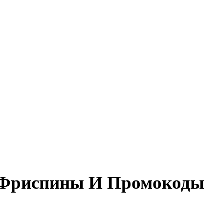
, Фриспины И Промокоды