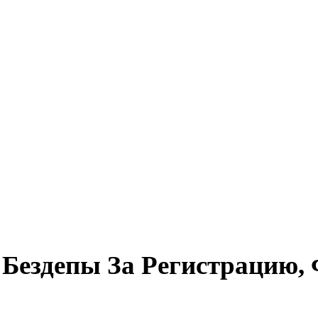
 Бездепы За Регистрацию