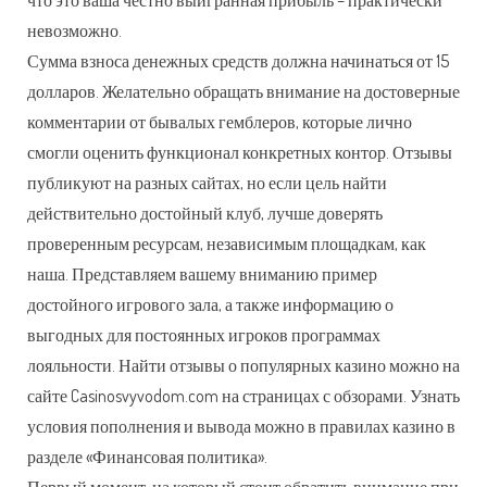
что это ваша честно выигранная прибыль – практически
невозможно.
Сумма взноса денежных средств должна начинаться от 15
долларов. Желательно обращать внимание на достоверные
комментарии от бывалых гемблеров, которые лично
смогли оценить функционал конкретных контор. Отзывы
публикуют на разных сайтах, но если цель найти
действительно достойный клуб, лучше доверять
проверенным ресурсам, независимым площадкам, как
наша. Представляем вашему вниманию пример
достойного игрового зала, а также информацию о
выгодных для постоянных игроков программах
лояльности. Найти отзывы о популярных казино можно на
сайте Casinosvyvodom.com на страницах с обзорами. Узнать
условия пополнения и вывода можно в правилах казино в
разделе «Финансовая политика».