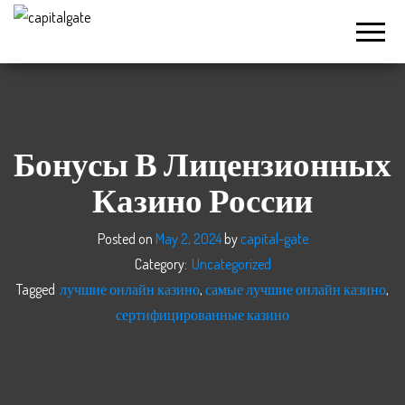
Capital
Gate
Company
Бонусы В Лицензионных
Казино России
Posted on
May 2, 2024
by
capital-gate
Category:
Uncategorized
Tagged
лучшие онлайн казино
,
самые лучшие онлайн казино
,
сертифицированные казино