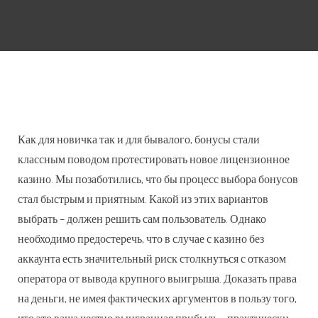
Как для новичка так и для бывалого, бонусы стали
классным поводом протестировать новое лицензионное
казино. Мы позаботились, что бы процесс выбора бонусов
стал быстрым и приятным. Какой из этих вариантов
выбрать – должен решить сам пользователь. Однако
необходимо предостеречь, что в случае с казино без
аккаунта есть значительный риск столкнуться с отказом
оператора от вывода крупного выигрыша. Доказать права
на деньги, не имея фактических аргументов в пользу того,