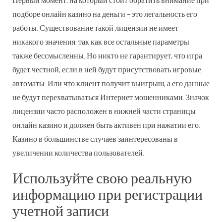
Первый момент, на который стоит обратить внимание при
подборе онлайн казино на деньги – это легальность его
работы. Существование такой лицензии не имеет
никакого значения, так как все остальные параметры
также бессмысленны. Но никто не гарантирует, что игра
будет честной, если в ней будут присутствовать игровые
автоматы. Или что клиент получит выигрыш, а его данные
не будут перехватываться Интернет мошенниками. Значок
лицензии часто расположен в нижней части страницы
онлайн казино и должен быть активен при нажатии его.
Казино в большинстве случаев заинтересованы в
увеличении количества пользователей.
Используйте свою реальную
информацию при регистрации
учетной записи