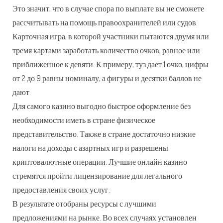
Это значит, что в случае спора по выплате вы не сможете
рассчитывать на помощь правоохранителей или судов.
Карточная игра, в которой участники пытаются двумя или
тремя картами заработать количество очков, равное или
приближенное к девяти. К примеру, туз дает 1 очко, цифры
от 2 до 9 равны номиналу, а фигуры и десятки баллов не
дают.
Для самого казино выгодно быстрое оформление без
необходимости иметь в стране физическое
представительство. Также в стране достаточно низкие
налоги на доходы с азартных игр и разрешены
криптовалютные операции. Лучшие онлайн казино
стремятся пройти лицензирование для легального
предоставления своих услуг.
В результате отобраны ресурсы с лучшими
предложениями на рынке. Во всех случаях установлен