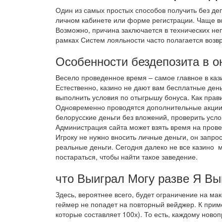
Один из самых простых способов получить без де
личном кабинете или форме регистрации. Чаще в
Возможно, причина заключается в технических не
рамках Систем лояльности часто полагается возв
Особенности бездепозита в о
Весело проведенное время – самое главное в кази
Естественно, казино не дают вам бесплатные день
выполнить условия по отыгрышу бонуса. Как прави
Одновременно проводятся дополнительные акции — 
белорусские деньги без вложений, проверить усло
Администрация сайта может взять время на прове
Игроку не нужно вносить личные деньги, он запр
реальные деньги. Сегодня далеко не все казино м
постараться, чтобы найти такое заведение.
что Выиграл Могу разве Я В
Здесь, вероятнее всего, будет ограничение на м
геймер не попадет на повторный вейджер. К прим
которые составляет 100х). То есть, каждому нов