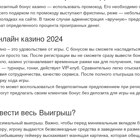
позитный бонус казино — использовать промокод. Его необходимо с
сего подарком по промокоду выступают фриспины, реже — неболь
поладках на сайте. В таком случае администрация «вручную» предо
рат определенного процента проигранных денег.
нлайн казино 2024
но – это удовольствие от игры. С бонусом вы сможете насладитьс
ги просто так. После регистрации вы не сможете сразу вывести бон
ло, казино устанавливает временные рамки как для получения, та
турниры, гонки, действует VIP-клуб. Сравнительно легко отыскат
вия сотрудничества, качество сервиса. После полного отыгрыша п
рку хода игры.
осто может воспользоваться бездепозитным предложением при реги
огут предлагать своим клиентам бонус без депозита для игры на д
ывести весь Выигрыш?
аксимальный выигрыш. Важно, чтобы перед минимальным вкладом б
еру, игроку выдаются безвозмездные средства в заведении в разме
оприбывшему геймеру выскакивает манящая картинка, которая обещ